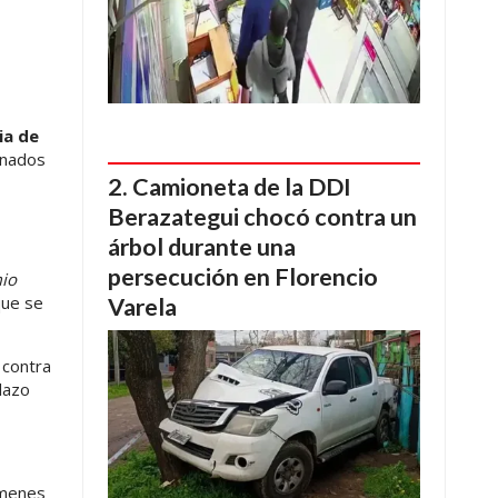
ia de
inados
Camioneta de la DDI
Berazategui chocó contra un
árbol durante una
persecución en Florencio
mio
que se
Varela
contra
lazo
ámenes