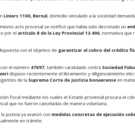
en
Liniers 1100, Bernal
, domicilio vinculado a la sociedad demand
 mismo acto procesal se notificó que había sido decretado un
em
to por el
artículo 8 de la Ley Provincial 13.406
, normativa que 
dispuesta con el objetivo de
garantizar el cobro del crédito fis
o con el número
47697
, también caratulado contra
Sociedad Fiduc
ieri
dispuso recientemente el libramiento y diligenciamiento elec
vigentes de la
Suprema Corte de Justicia bonaerense
en mater
ón fiscal mediante los cuales el Estado provincial procura el co
fiscal que no fueron canceladas de manera voluntaria.
la Justicia ya avanzó con
medidas concretas de ejecución sob
tualmente en trámite.