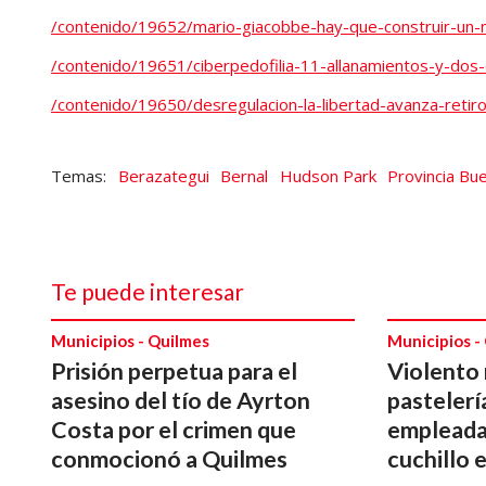
/contenido/19652/mario-giacobbe-hay-que-construir-un-m
/contenido/19651/ciberpedofilia-11-allanamientos-y-dos
/contenido/19650/desregulacion-la-libertad-avanza-retiro
Berazategui
Bernal
Hudson Park
Provincia Bu
Te puede interesar
Municipios - Quilmes
Municipios -
Prisión perpetua para el
Violento 
asesino del tío de Ayrton
pastelerí
Costa por el crimen que
empleada
conmocionó a Quilmes
cuchillo e