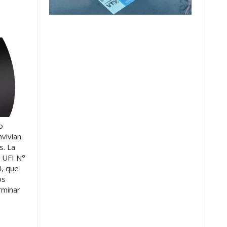
o
vivían
s. La
a UFI N°
i, que
os
rminar