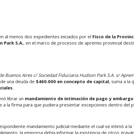
en al menos dos expedientes iniciados por el
Fisco de la Provinc
n Park S.A.
, en el marco de procesos de apremio provincial dest
a de Buenos Aires c/ Sociedad Fiduciaria Hudson Park S.A. s/ Apre
o de una deuda de
$460.000 en concepto de capital
, suma a la 
ciales
.
enó librar un
mandamiento de intimación de pago y embargo
 a la firma para que pudiera presentar excepciones dentro del p
rrespondiente mandamiento judicial mediante el cual se intimó a la
plimiento, la empresa debía informar la existencia de otros grav