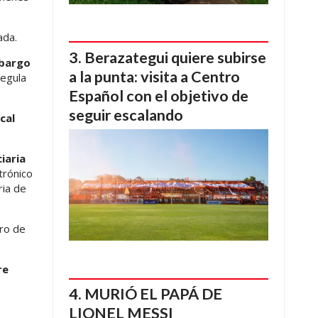
ada.
Berazategui quiere subirse
bargo
a la punta: visita a Centro
regula
Español con el objetivo de
seguir escalando
cal
iaria
trónico
ia de
bro de
re
MURIÓ EL PAPÁ DE
LIONEL MESSI