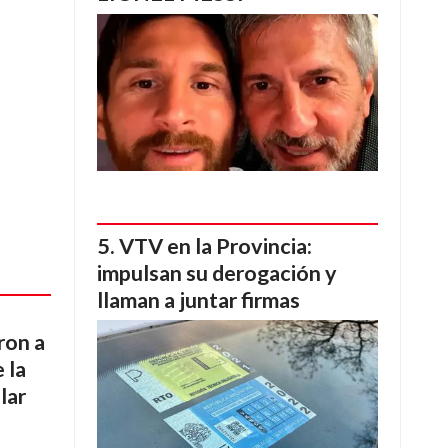
VTV en la Provincia:
impulsan su derogación y
llaman a juntar firmas
ron a
e la
lar
n