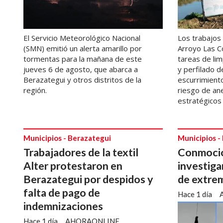
El Servicio Meteorológico Nacional
Los trabajos 
(SMN) emitió un alerta amarillo por
Arroyo Las C
tormentas para la mañana de este
tareas de lim
jueves 6 de agosto, que abarca a
y perfilado d
Berazategui y otros distritos de la
escurrimiento
región.
riesgo de an
estratégicos 
Municipios - Berazategui
Municipios -
Trabajadores de la textil
Conmoció
Alter protestaron en
investiga
Berazategui por despidos y
de extrem
falta de pago de
Hace 1 día
indemnizaciones
Hace 1 día
AHORAONLINE