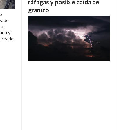
ráfagas y posible caída de
granizo
ue
izado
ca.
aria y
oreado.