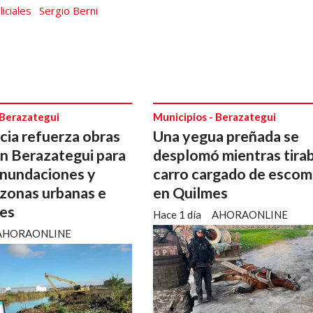
liciales
Sergio Berni
 Berazategui
Municipios - Berazategui
cia refuerza obras
Una yegua preñada se
en Berazategui para
desplomó mientras tira
inundaciones y
carro cargado de esco
 zonas urbanas e
en Quilmes
les
Hace 1 día
AHORAONLINE
AHORAONLINE