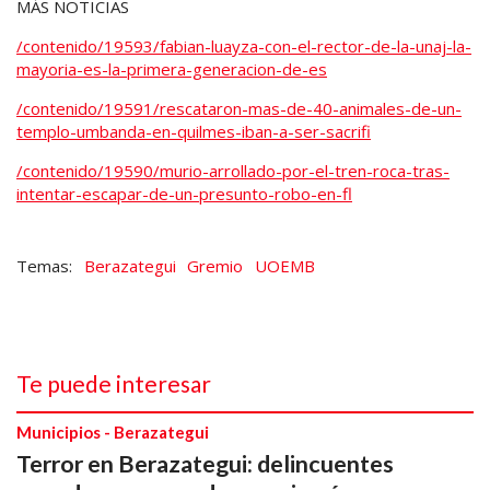
MÁS NOTICIAS
/contenido/19593/fabian-luayza-con-el-rector-de-la-unaj-la-
mayoria-es-la-primera-generacion-de-es
/contenido/19591/rescataron-mas-de-40-animales-de-un-
templo-umbanda-en-quilmes-iban-a-ser-sacrifi
/contenido/19590/murio-arrollado-por-el-tren-roca-tras-
intentar-escapar-de-un-presunto-robo-en-fl
Berazategui
Gremio
UOEMB
Te puede interesar
Municipios - Berazategui
Terror en Berazategui: delincuentes