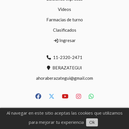
Videos
Farmacias de turno
Clasificados
Ingresar
11-2320-2471
BERAZATEGUI
ahoraberazategui@gmail.com
Al navegar en este sitio aceptas las cookies que utilizamos
Escuchar artículo
para mejorar tu experiencia
Ok